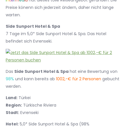
I
n
t
e
r
m
e
d
i
a
hat dieses tolle Reiseangebot gefunden. Die
Preise könenn sich jederzeit ändern, daher nicht lange
warten.
Side Sunport Hotel & Spa
7 Tage im 5,0* Side Sunport Hotel & Spa. Das Hotel
befindet sich Evrenseki.
Das
Side Sunport Hotel & Spa
hat eine Bewertung von
98%
und kann bereits ab
1002,-€ für 2 Personen
gebucht
werden.
Land:
Türkei
Region:
Türkische Riviera
Stadt:
Evrenseki
Hotel:
5,0* Side Sunport Hotel & Spa (98%