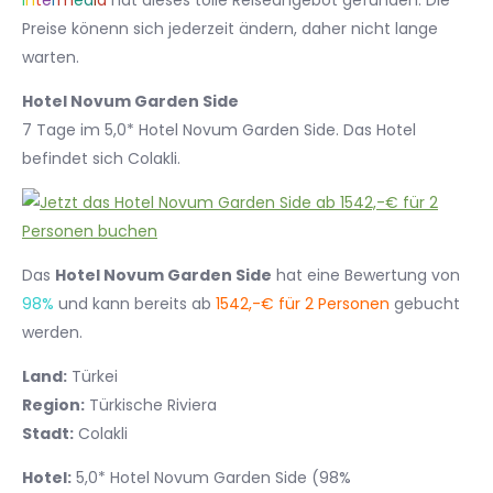
I
n
t
e
r
m
e
d
i
a
hat dieses tolle Reiseangebot gefunden. Die
Preise könenn sich jederzeit ändern, daher nicht lange
warten.
Hotel Novum Garden Side
7 Tage im 5,0* Hotel Novum Garden Side. Das Hotel
befindet sich Colakli.
Das
Hotel Novum Garden Side
hat eine Bewertung von
98%
und kann bereits ab
1542,-€ für 2 Personen
gebucht
werden.
Land:
Türkei
Region:
Türkische Riviera
Stadt:
Colakli
Hotel:
5,0* Hotel Novum Garden Side (98%