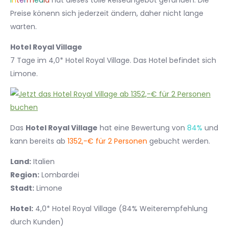
I
n
t
e
r
m
e
d
i
a
hat dieses tolle Reiseangebot gefunden. Die
Preise könenn sich jederzeit ändern, daher nicht lange
warten.
Hotel Royal Village
7 Tage im 4,0* Hotel Royal Village. Das Hotel befindet sich
Limone.
Das
Hotel Royal Village
hat eine Bewertung von
84%
und
kann bereits ab
1352,-€ für 2 Personen
gebucht werden.
Land:
Italien
Region:
Lombardei
Stadt:
Limone
Hotel:
4,0* Hotel Royal Village (84% Weiterempfehlung
durch Kunden)