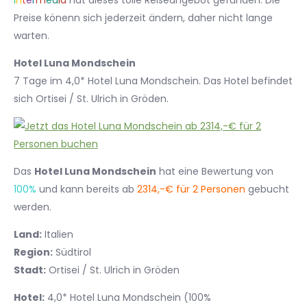
I
n
t
e
r
m
e
d
i
a
hat dieses tolle Reiseangebot gefunden. Die
Preise könenn sich jederzeit ändern, daher nicht lange
warten.
Hotel Luna Mondschein
7 Tage im 4,0* Hotel Luna Mondschein. Das Hotel befindet
sich Ortisei / St. Ulrich in Gröden.
Das
Hotel Luna Mondschein
hat eine Bewertung von
100%
und kann bereits ab
2314,-€ für 2 Personen
gebucht
werden.
Land:
Italien
Region:
Südtirol
Stadt:
Ortisei / St. Ulrich in Gröden
Hotel:
4,0* Hotel Luna Mondschein (100%