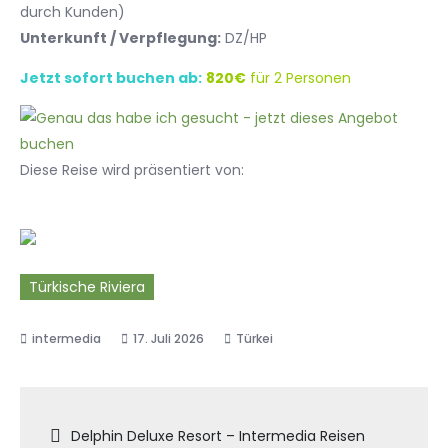
durch Kunden)
Unterkunft / Verpflegung:
DZ/HP
Jetzt sofort buchen ab:
820€
für 2 Personen
Diese Reise wird präsentiert von:
Türkische Riviera
17. Juli 2026
Türkei
Beitragsnavigation
Delphin Deluxe Resort – Intermedia Reisen