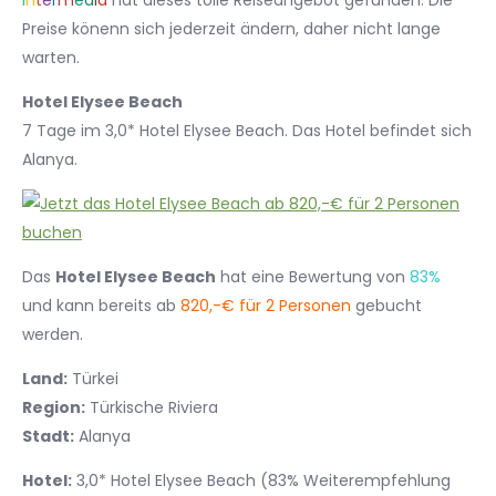
I
n
t
e
r
m
e
d
i
a
hat dieses tolle Reiseangebot gefunden. Die
Preise könenn sich jederzeit ändern, daher nicht lange
warten.
Hotel Elysee Beach
7 Tage im 3,0* Hotel Elysee Beach. Das Hotel befindet sich
Alanya.
Das
Hotel Elysee Beach
hat eine Bewertung von
83%
und kann bereits ab
820,-€ für 2 Personen
gebucht
werden.
Land:
Türkei
Region:
Türkische Riviera
Stadt:
Alanya
Hotel:
3,0* Hotel Elysee Beach (83% Weiterempfehlung