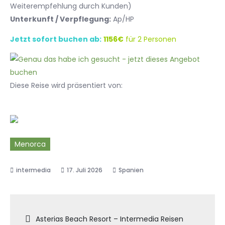
Weiterempfehlung durch Kunden)
Unterkunft / Verpflegung:
Ap/HP
Jetzt sofort buchen ab:
1156€
für 2 Personen
Diese Reise wird präsentiert von:
Menorca
17. Juli 2026
Spanien
Beitragsnavigation
Asterias Beach Resort – Intermedia Reisen