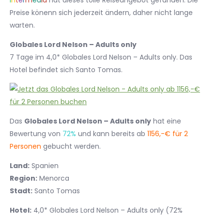
I
n
t
e
r
m
e
d
i
a
hat dieses tolle Reiseangebot gefunden. Die
Preise könenn sich jederzeit ändern, daher nicht lange
warten.
Globales Lord Nelson – Adults only
7 Tage im 4,0* Globales Lord Nelson – Adults only. Das
Hotel befindet sich Santo Tomas.
Das
Globales Lord Nelson – Adults only
hat eine
Bewertung von
72%
und kann bereits ab
1156,-€ für 2
Personen
gebucht werden.
Land:
Spanien
Region:
Menorca
Stadt:
Santo Tomas
Hotel:
4,0* Globales Lord Nelson – Adults only (72%