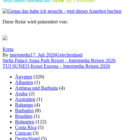
Jetzt sofort buchen ab:
1434€
für 2 Personen
Diese Reise wird präsentiert von:
Kreta
By
intermedia
17. Juli 2026
Griechenland
Beitragsnavigation
Stella Palace Aqua Park Resort – Intermedia Reisen 2026
TUI SUNEO Kenzi Europa – Intermedia Reisen 2026
Ägypten
(329)
Albanien
(1)
Antigua und Barbuda
(4)
Aruba
(2)
Australien
(1)
Bahamas
(4)
Barbados
(8)
Brasilien
(1)
Bulgarien
(122)
Costa Rica
(5)
Curaçao
(3)
Deutschland
(5)