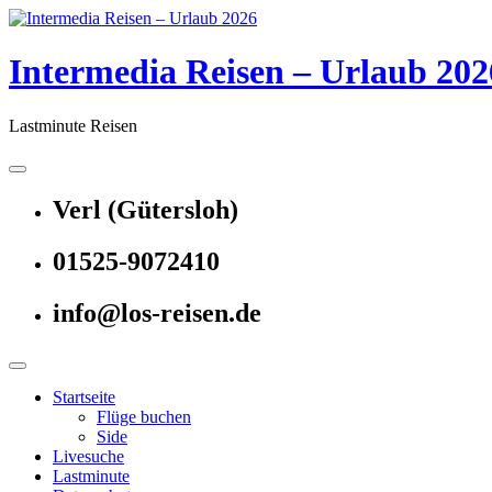
Skip
to
content
Intermedia Reisen – Urlaub 202
Lastminute Reisen
Verl (Gütersloh)
01525-9072410
info@los-reisen.de
Startseite
Flüge buchen
Side
Livesuche
Lastminute