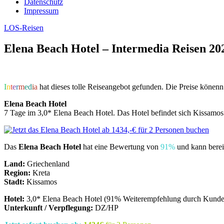
Datenschutz
Impressum
LOS-Reisen
Elena Beach Hotel – Intermedia Reisen 20
I
n
t
e
r
m
e
d
i
a
hat dieses tolle Reiseangebot gefunden. Die Preise könenn 
Elena Beach Hotel
7 Tage im 3,0* Elena Beach Hotel. Das Hotel befindet sich Kissamos
Das
Elena Beach Hotel
hat eine Bewertung von
91%
und kann berei
Land:
Griechenland
Region:
Kreta
Stadt:
Kissamos
Hotel:
3,0* Elena Beach Hotel (91% Weiterempfehlung durch Kunde
Unterkunft / Verpflegung:
DZ/HP