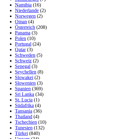
Namibia
(16)
Niederlande
(2)
Norwegen
(2)
Oman
(4)
Österreich
(208)
Panama
(3)
Polen
(10)
Portugal
(24)
Qatar
(3)
Schweden
(5)
Schweiz
(2)
Senegal
(3)
Seychellen
(8)
Slowakei
(2)
Slowenien
(3)
Spanien
(369)
Sri Lanka
(34)
St. Lucia
(1)
Südafrika
(4)
Tansania
(36)
Thailand
(4)
Tschechien
(10)
Tunesien
(132)
Türkei
(840)
Ungarn
(34)