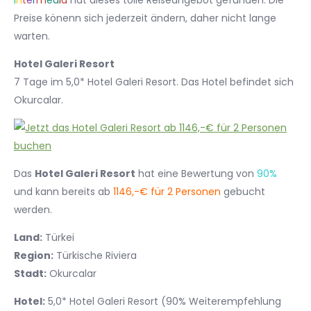
I
n
t
e
r
m
e
d
i
a
hat dieses tolle Reiseangebot gefunden. Die
Preise könenn sich jederzeit ändern, daher nicht lange
warten.
Hotel Galeri Resort
7 Tage im 5,0* Hotel Galeri Resort. Das Hotel befindet sich
Okurcalar.
Das
Hotel Galeri Resort
hat eine Bewertung von
90%
und kann bereits ab
1146,-€ für 2 Personen
gebucht
werden.
Land:
Türkei
Region:
Türkische Riviera
Stadt:
Okurcalar
Hotel:
5,0* Hotel Galeri Resort (90% Weiterempfehlung