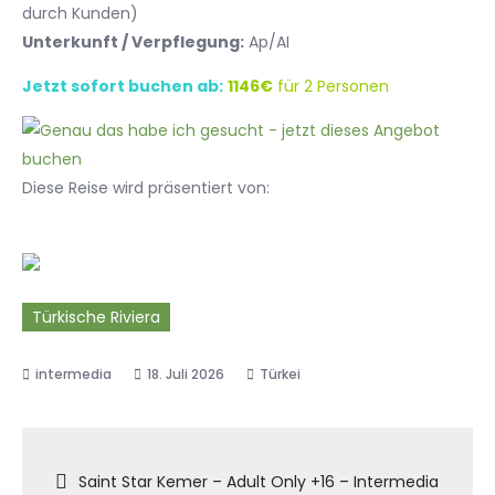
durch Kunden)
Unterkunft / Verpflegung:
Ap/AI
Jetzt sofort buchen ab:
1146€
für 2 Personen
Diese Reise wird präsentiert von:
Türkische Riviera
18. Juli 2026
Türkei
Beitragsnavigation
Saint Star Kemer – Adult Only +16 – Intermedia