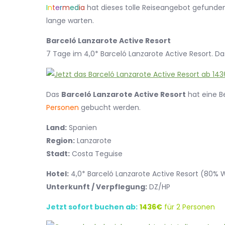
I
n
t
e
r
m
e
d
i
a
hat dieses tolle Reiseangebot gefunden.
lange warten.
Barceló Lanzarote Active Resort
7 Tage im 4,0* Barceló Lanzarote Active Resort. Da
Das
Barceló Lanzarote Active Resort
hat eine 
Personen
gebucht werden.
Land:
Spanien
Region:
Lanzarote
Stadt:
Costa Teguise
Hotel:
4,0* Barceló Lanzarote Active Resort (80%
Unterkunft / Verpflegung:
DZ/HP
Jetzt sofort buchen ab:
1436€
für 2 Personen