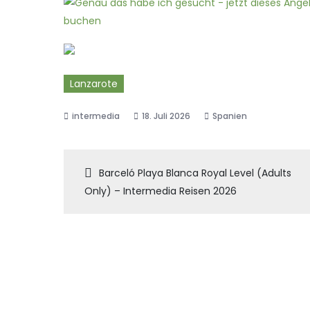
Lanzarote
18. Juli 2026
Spanien
Beitragsnaviga
Barceló Playa Blanca Royal Level (Adults
Only) – Intermedia Reisen 2026