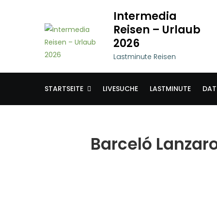
Skip
Intermedia
to
Reisen – Urlaub
content
2026
Lastminute Reisen
STARTSEITE
LIVESUCHE
LASTMINUTE
DAT
Barceló Lanzaro