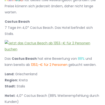
I
n
t
e
r
m
e
d
i
a
hat dieses tolle Reiseangebot gefunden. Die
Preise könenn sich jederzeit ändern, daher nicht lange
warten.
Cactus Beach
7 Tage im 4,0* Cactus Beach. Das Hotel befindet sich
Stalis.
Das
Cactus Beach
hat eine Bewertung von
88%
und
kann bereits ab
1353,-€ für 2 Personen
gebucht werden.
Land:
Griechenland
Region:
Kreta
Stadt:
Stalis
Hotel:
4,0* Cactus Beach (88% Weiterempfehlung durch
Kunden)