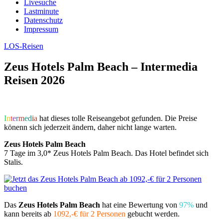
Livesuche
Lastminute
Datenschutz
Impressum
LOS-Reisen
Zeus Hotels Palm Beach – Intermedia
Reisen 2026
I
n
t
e
r
m
e
d
i
a
hat dieses tolle Reiseangebot gefunden. Die Preise
könenn sich jederzeit ändern, daher nicht lange warten.
Zeus Hotels Palm Beach
7 Tage im 3,0* Zeus Hotels Palm Beach. Das Hotel befindet sich
Stalis.
Das
Zeus Hotels Palm Beach
hat eine Bewertung von
97%
und
kann bereits ab
1092,-€ für 2 Personen
gebucht werden.