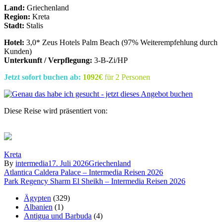
Land:
Griechenland
Region:
Kreta
Stadt:
Stalis
Hotel:
3,0* Zeus Hotels Palm Beach (97% Weiterempfehlung durch
Kunden)
Unterkunft / Verpflegung:
3-B-Zi/HP
Jetzt sofort buchen ab:
1092€
für 2 Personen
Diese Reise wird präsentiert von:
Kreta
By
intermedia
17. Juli 2026
Griechenland
Beitragsnavigation
Atlantica Caldera Palace – Intermedia Reisen 2026
Park Regency Sharm El Sheikh – Intermedia Reisen 2026
Ägypten
(329)
Albanien
(1)
Antigua und Barbuda
(4)