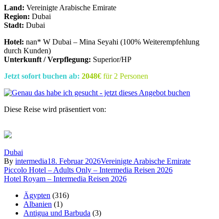
Land:
Vereinigte Arabische Emirate
Region:
Dubai
Stadt:
Dubai
Hotel:
nan* W Dubai – Mina Seyahi (100% Weiterempfehlung
durch Kunden)
Unterkunft / Verpflegung:
Superior/HP
Jetzt sofort buchen ab:
2048€
für 2 Personen
Diese Reise wird präsentiert von:
Dubai
By
intermedia
18. Februar 2026
Vereinigte Arabische Emirate
Beitragsnavigation
Piccolo Hotel – Adults Only – Intermedia Reisen 2026
Hotel Royam – Intermedia Reisen 2026
Ägypten
(316)
Albanien
(1)
Antigua und Barbuda
(3)