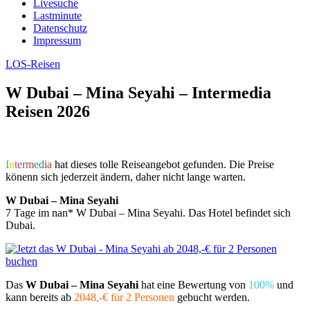
Livesuche
Lastminute
Datenschutz
Impressum
LOS-Reisen
W Dubai – Mina Seyahi – Intermedia
Reisen 2026
I
n
t
e
r
m
e
d
i
a
hat dieses tolle Reiseangebot gefunden. Die Preise
könenn sich jederzeit ändern, daher nicht lange warten.
W Dubai – Mina Seyahi
7 Tage im nan* W Dubai – Mina Seyahi. Das Hotel befindet sich
Dubai.
Das
W Dubai – Mina Seyahi
hat eine Bewertung von
100%
und
kann bereits ab
2048,-€ für 2 Personen
gebucht werden.