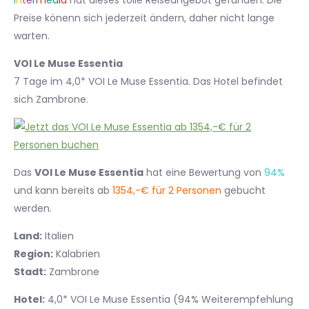
I
n
t
e
r
m
e
d
i
a
hat dieses tolle Reiseangebot gefunden. Die
Preise könenn sich jederzeit ändern, daher nicht lange
warten.
VOI Le Muse Essentia
7 Tage im 4,0* VOI Le Muse Essentia. Das Hotel befindet
sich Zambrone.
Das
VOI Le Muse Essentia
hat eine Bewertung von
94%
und kann bereits ab
1354,-€ für 2 Personen
gebucht
werden.
Land:
Italien
Region:
Kalabrien
Stadt:
Zambrone
Hotel:
4,0* VOI Le Muse Essentia (94% Weiterempfehlung