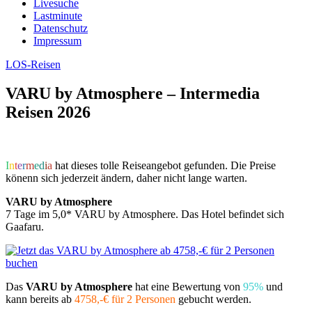
Livesuche
Lastminute
Datenschutz
Impressum
LOS-Reisen
VARU by Atmosphere – Intermedia
Reisen 2026
I
n
t
e
r
m
e
d
i
a
hat dieses tolle Reiseangebot gefunden. Die Preise
könenn sich jederzeit ändern, daher nicht lange warten.
VARU by Atmosphere
7 Tage im 5,0* VARU by Atmosphere. Das Hotel befindet sich
Gaafaru.
Das
VARU by Atmosphere
hat eine Bewertung von
95%
und
kann bereits ab
4758,-€ für 2 Personen
gebucht werden.