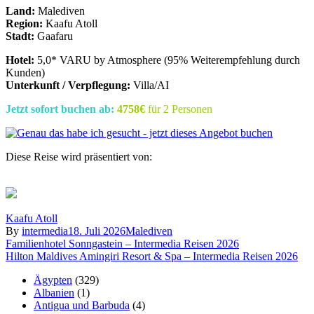
Land:
Malediven
Region:
Kaafu Atoll
Stadt:
Gaafaru
Hotel:
5,0* VARU by Atmosphere (95% Weiterempfehlung durch
Kunden)
Unterkunft / Verpflegung:
Villa/AI
Jetzt sofort buchen ab:
4758€
für 2 Personen
Diese Reise wird präsentiert von:
Kaafu Atoll
By
intermedia
18. Juli 2026
Malediven
Beitragsnavigation
Familienhotel Sonngastein – Intermedia Reisen 2026
Hilton Maldives Amingiri Resort & Spa – Intermedia Reisen 2026
Ägypten
(329)
Albanien
(1)
Antigua und Barbuda
(4)