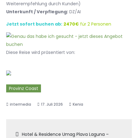
Weiterempfehlung durch Kunden)
Unterkunft / Verpflegung:
DZ/AI
Jetzt sofort buchen ab:
2470€
für 2 Personen
Diese Reise wird präsentiert von:
Provinz Coast
17. Juli 2026
Kenia
Beitragsnavigation
Hotel & Residence Umag Plava Laguna –