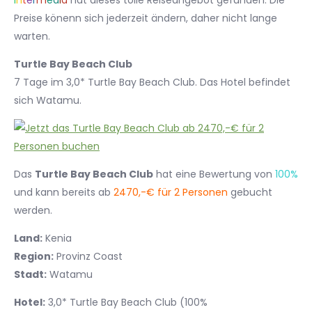
I
n
t
e
r
m
e
d
i
a
hat dieses tolle Reiseangebot gefunden. Die
Preise könenn sich jederzeit ändern, daher nicht lange
warten.
Turtle Bay Beach Club
7 Tage im 3,0* Turtle Bay Beach Club. Das Hotel befindet
sich Watamu.
Das
Turtle Bay Beach Club
hat eine Bewertung von
100%
und kann bereits ab
2470,-€ für 2 Personen
gebucht
werden.
Land:
Kenia
Region:
Provinz Coast
Stadt:
Watamu
Hotel:
3,0* Turtle Bay Beach Club (100%