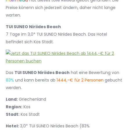
I
n
t
e
r
m
e
d
i
a
hat dieses tolle Reiseangebot gefunden. Die
Preise könenn sich jederzeit ändern, daher nicht lange
warten.
TUI SUNEO Niriides Beach
7 Tage im 3,0* TUI SUNEO Niriides Beach. Das Hotel
befindet sich Kos Stadt.
Das
TUI SUNEO Niriides Beach
hat eine Bewertung von
83%
und kann bereits ab
1444,-€ für 2 Personen
gebucht
werden.
Land:
Griechenland
Region:
Kos
Stadt:
Kos Stadt
Hotel:
3,0* TUI SUNEO Niriides Beach (83%