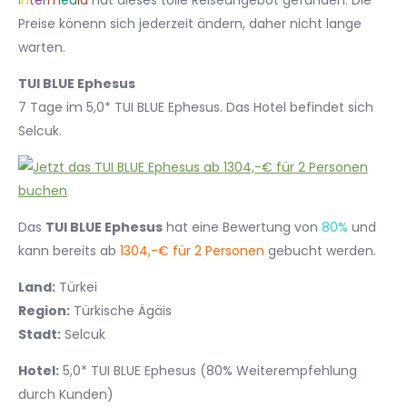
I
n
t
e
r
m
e
d
i
a
hat dieses tolle Reiseangebot gefunden. Die
Preise könenn sich jederzeit ändern, daher nicht lange
warten.
TUI BLUE Ephesus
7 Tage im 5,0* TUI BLUE Ephesus. Das Hotel befindet sich
Selcuk.
Das
TUI BLUE Ephesus
hat eine Bewertung von
80%
und
kann bereits ab
1304,-€ für 2 Personen
gebucht werden.
Land:
Türkei
Region:
Türkische Ägäis
Stadt:
Selcuk
Hotel:
5,0* TUI BLUE Ephesus (80% Weiterempfehlung
durch Kunden)