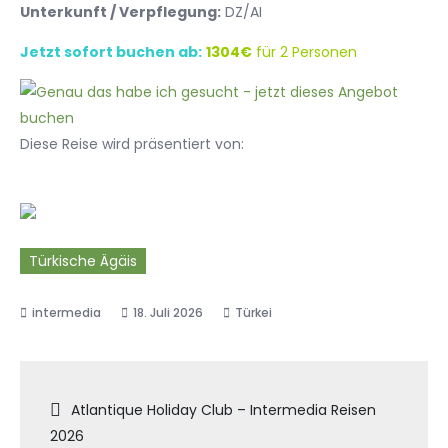
Unterkunft / Verpflegung:
DZ/AI
Jetzt sofort buchen ab:
1304€
für 2 Personen
Diese Reise wird präsentiert von:
Türkische Ägäis
18. Juli 2026
Türkei
Beitragsnavigation
Atlantique Holiday Club – Intermedia Reisen
2026