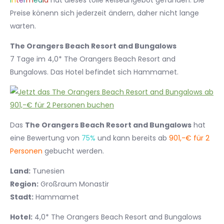
I
n
t
e
r
m
e
d
i
a
hat dieses tolle Reiseangebot gefunden. Die
Preise könenn sich jederzeit ändern, daher nicht lange
warten.
The Orangers Beach Resort and Bungalows
7 Tage im 4,0* The Orangers Beach Resort and
Bungalows. Das Hotel befindet sich Hammamet.
Das
The Orangers Beach Resort and Bungalows
hat
eine Bewertung von
75%
und kann bereits ab
901,-€ für 2
Personen
gebucht werden.
Land:
Tunesien
Region:
Großraum Monastir
Stadt:
Hammamet
Hotel:
4,0* The Orangers Beach Resort and Bungalows