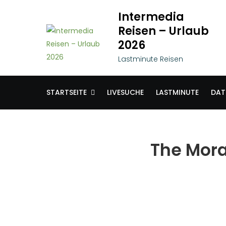
Skip
Intermedia
to
Reisen – Urlaub
content
2026
Lastminute Reisen
STARTSEITE
LIVESUCHE
LASTMINUTE
DAT
The Mora