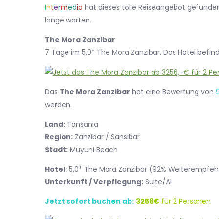
I
n
t
e
r
m
e
d
i
a
hat dieses tolle Reiseangebot gefunden.
lange warten.
The Mora Zanzibar
7 Tage im 5,0* The Mora Zanzibar. Das Hotel befin
Das
The Mora Zanzibar
hat eine Bewertung von
werden.
Land:
Tansania
Region:
Zanzibar / Sansibar
Stadt:
Muyuni Beach
Hotel:
5,0* The Mora Zanzibar (92% Weiterempfeh
Unterkunft / Verpflegung:
Suite/AI
Jetzt sofort buchen ab:
3256€
für 2 Personen