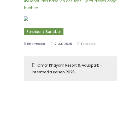
Zanzibar / Sansibar
17. Juli 2026
Tansania
Beitragsnaviga
Omar Khayam Resort & Aquapark –
Intermedia Reisen 2026