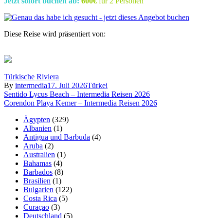
Jetzt sofort buchen ab:
600€
für 2 Personen
Diese Reise wird präsentiert von:
Türkische Riviera
By
intermedia
17. Juli 2026
Türkei
Beitragsnavigation
Sentido Lycus Beach – Intermedia Reisen 2026
Corendon Playa Kemer – Intermedia Reisen 2026
Ägypten
(329)
Albanien
(1)
Antigua und Barbuda
(4)
Aruba
(2)
Australien
(1)
Bahamas
(4)
Barbados
(8)
Brasilien
(1)
Bulgarien
(122)
Costa Rica
(5)
Curaçao
(3)
Deutschland
(5)