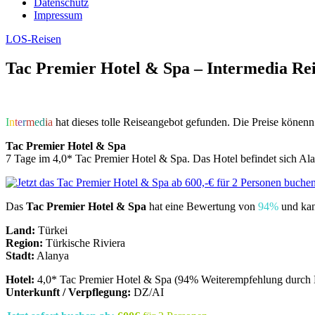
Datenschutz
Impressum
LOS-Reisen
Tac Premier Hotel & Spa – Intermedia Re
I
n
t
e
r
m
e
d
i
a
hat dieses tolle Reiseangebot gefunden. Die Preise könenn 
Tac Premier Hotel & Spa
7 Tage im 4,0* Tac Premier Hotel & Spa. Das Hotel befindet sich Al
Das
Tac Premier Hotel & Spa
hat eine Bewertung von
94%
und kan
Land:
Türkei
Region:
Türkische Riviera
Stadt:
Alanya
Hotel:
4,0* Tac Premier Hotel & Spa (94% Weiterempfehlung durch
Unterkunft / Verpflegung:
DZ/AI