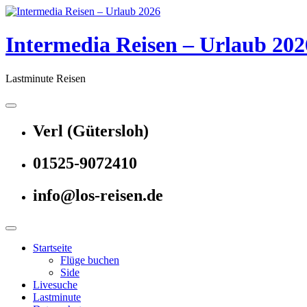
Skip
to
content
Intermedia Reisen – Urlaub 202
Lastminute Reisen
Verl (Gütersloh)
01525-9072410
info@los-reisen.de
Startseite
Flüge buchen
Side
Livesuche
Lastminute