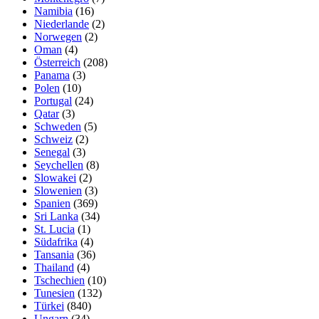
Namibia
(16)
Niederlande
(2)
Norwegen
(2)
Oman
(4)
Österreich
(208)
Panama
(3)
Polen
(10)
Portugal
(24)
Qatar
(3)
Schweden
(5)
Schweiz
(2)
Senegal
(3)
Seychellen
(8)
Slowakei
(2)
Slowenien
(3)
Spanien
(369)
Sri Lanka
(34)
St. Lucia
(1)
Südafrika
(4)
Tansania
(36)
Thailand
(4)
Tschechien
(10)
Tunesien
(132)
Türkei
(840)
Ungarn
(34)