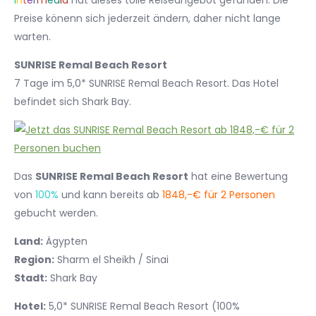
I
n
t
e
r
m
e
d
i
a
hat dieses tolle Reiseangebot gefunden. Die
Preise könenn sich jederzeit ändern, daher nicht lange
warten.
SUNRISE Remal Beach Resort
7 Tage im 5,0* SUNRISE Remal Beach Resort. Das Hotel
befindet sich Shark Bay.
Das
SUNRISE Remal Beach Resort
hat eine Bewertung
von
100%
und kann bereits ab
1848,-€ für 2 Personen
gebucht werden.
Land:
Ägypten
Region:
Sharm el Sheikh / Sinai
Stadt:
Shark Bay
Hotel:
5,0* SUNRISE Remal Beach Resort (100%