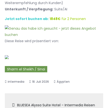
Weiterempfehlung durch Kunden)
Unterkunft / Verpflegung:
Suite/AI
Jetzt sofort buchen ab:
1848€
für 2 Personen
Diese Reise wird präsentiert von:
Sharm el Sheikh / Sinai
18. Juli 2026
Ägypten
Beitragsnavigation
BLUESEA Alyssa Suite Hotel – Intermedia Reisen