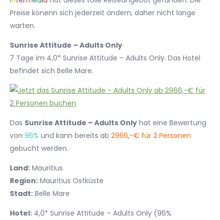
I
n
t
e
r
m
e
d
i
a
hat dieses tolle Reiseangebot gefunden. Die
Preise könenn sich jederzeit ändern, daher nicht lange
warten.
Sunrise Attitude – Adults Only
7 Tage im 4,0* Sunrise Attitude – Adults Only. Das Hotel
befindet sich Belle Mare.
Das
Sunrise Attitude – Adults Only
hat eine Bewertung
von
96%
und kann bereits ab
2966,-€ für 2 Personen
gebucht werden.
Land:
Mauritius
Region:
Mauritius Ostküste
Stadt:
Belle Mare
Hotel:
4,0* Sunrise Attitude – Adults Only (96%