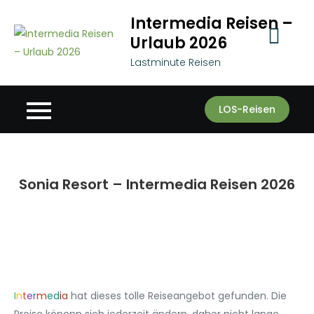
Skip
Intermedia Reisen –
to
Urlaub 2026
content
Lastminute Reisen
LOS-Reisen
Sonia Resort – Intermedia Reisen 2026
I
n
t
e
r
m
e
d
i
a
hat dieses tolle Reiseangebot gefunden. Die