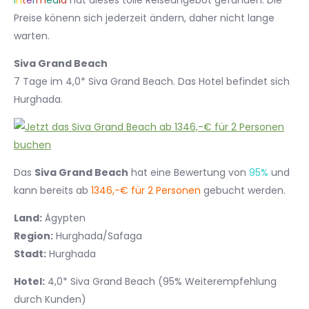
I
n
t
e
r
m
e
d
i
a
hat dieses tolle Reiseangebot gefunden. Die
Preise könenn sich jederzeit ändern, daher nicht lange
warten.
Siva Grand Beach
7 Tage im 4,0* Siva Grand Beach. Das Hotel befindet sich
Hurghada.
Das
Siva Grand Beach
hat eine Bewertung von
95%
und
kann bereits ab
1346,-€ für 2 Personen
gebucht werden.
Land:
Ägypten
Region:
Hurghada/Safaga
Stadt:
Hurghada
Hotel:
4,0* Siva Grand Beach (95% Weiterempfehlung
durch Kunden)