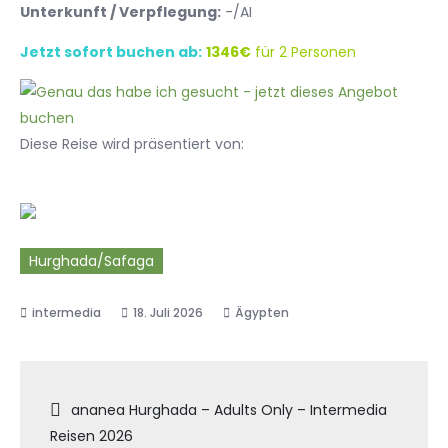
Unterkunft / Verpflegung:
-/AI
Jetzt sofort buchen ab:
1346€
für 2 Personen
Diese Reise wird präsentiert von:
Hurghada/Safaga
18. Juli 2026
Ägypten
Beitragsnavigation
ananea Hurghada – Adults Only – Intermedia
Reisen 2026