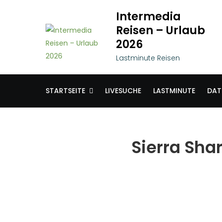
Skip
Intermedia
to
Reisen – Urlaub
content
2026
Lastminute Reisen
STARTSEITE
LIVESUCHE
LASTMINUTE
DAT
Sierra Sha