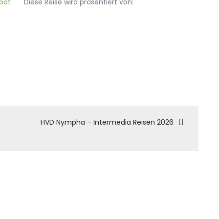
Diese Reise wird präsentiert von:
tion
HVD Nympha – Intermedia Reisen 2026