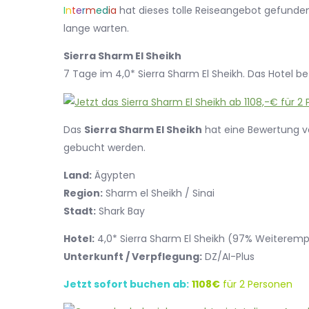
I
n
t
e
r
m
e
d
i
a
hat dieses tolle Reiseangebot gefunden.
lange warten.
Sierra Sharm El Sheikh
7 Tage im 4,0* Sierra Sharm El Sheikh. Das Hotel be
Das
Sierra Sharm El Sheikh
hat eine Bewertung 
gebucht werden.
Land:
Ägypten
Region:
Sharm el Sheikh / Sinai
Stadt:
Shark Bay
Hotel:
4,0* Sierra Sharm El Sheikh (97% Weiterem
Unterkunft / Verpflegung:
DZ/AI-Plus
Jetzt sofort buchen ab:
1108€
für 2 Personen