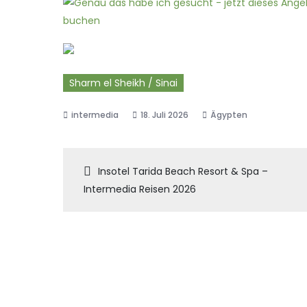
Sharm el Sheikh / Sinai
18. Juli 2026
Ägypten
Beitragsnaviga
Insotel Tarida Beach Resort & Spa –
Intermedia Reisen 2026