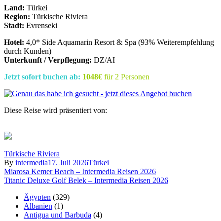
Land:
Türkei
Region:
Türkische Riviera
Stadt:
Evrenseki
Hotel:
4,0* Side Aquamarin Resort & Spa (93% Weiterempfehlung
durch Kunden)
Unterkunft / Verpflegung:
DZ/AI
Jetzt sofort buchen ab:
1048€
für 2 Personen
Diese Reise wird präsentiert von:
Türkische Riviera
By
intermedia
17. Juli 2026
Türkei
Beitragsnavigation
Miarosa Kemer Beach – Intermedia Reisen 2026
Titanic Deluxe Golf Belek – Intermedia Reisen 2026
Ägypten
(329)
Albanien
(1)
Antigua und Barbuda
(4)