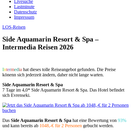
Livesuche
Lastminute
Datenschutz
Impressum
LOS-Reisen
Side Aquamarin Resort & Spa –
Intermedia Reisen 2026
I
n
t
e
r
m
e
d
i
a
hat dieses tolle Reiseangebot gefunden. Die Preise
könenn sich jederzeit ändern, daher nicht lange warten.
Side Aquamarin Resort & Spa
7 Tage im 4,0* Side Aquamarin Resort & Spa. Das Hotel befindet
sich Evrenseki.
Das
Side Aquamarin Resort & Spa
hat eine Bewertung von
93%
und kann bereits ab
1048,-€ für 2 Personen
gebucht werden.