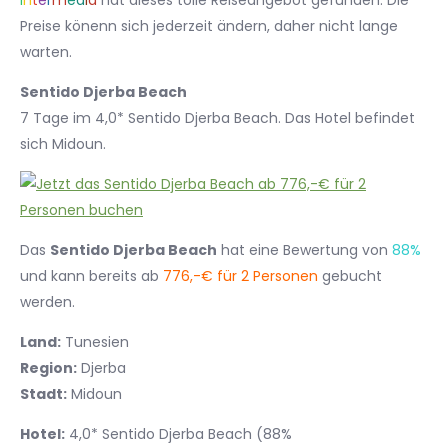
I
n
t
e
r
m
e
d
i
a
hat dieses tolle Reiseangebot gefunden. Die
Preise könenn sich jederzeit ändern, daher nicht lange
warten.
Sentido Djerba Beach
7 Tage im 4,0* Sentido Djerba Beach. Das Hotel befindet
sich Midoun.
Das
Sentido Djerba Beach
hat eine Bewertung von
88%
und kann bereits ab
776,-€ für 2 Personen
gebucht
werden.
Land:
Tunesien
Region:
Djerba
Stadt:
Midoun
Hotel:
4,0* Sentido Djerba Beach (88%