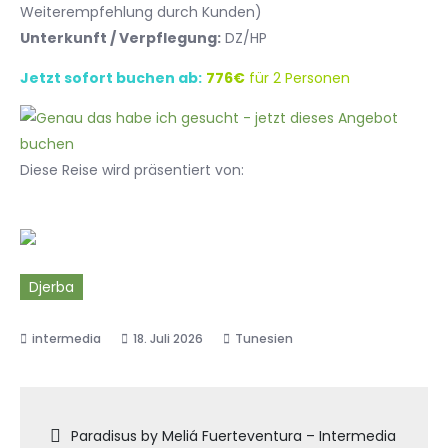
Weiterempfehlung durch Kunden)
Unterkunft / Verpflegung:
DZ/HP
Jetzt sofort buchen ab:
776€
für 2 Personen
Diese Reise wird präsentiert von:
Djerba
18. Juli 2026
Tunesien
Beitragsnavigation
Paradisus by Meliá Fuerteventura – Intermedia