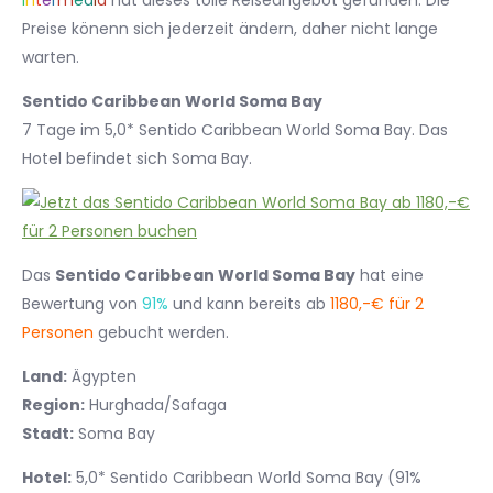
I
n
t
e
r
m
e
d
i
a
hat dieses tolle Reiseangebot gefunden. Die
Preise könenn sich jederzeit ändern, daher nicht lange
warten.
Sentido Caribbean World Soma Bay
7 Tage im 5,0* Sentido Caribbean World Soma Bay. Das
Hotel befindet sich Soma Bay.
Das
Sentido Caribbean World Soma Bay
hat eine
Bewertung von
91%
und kann bereits ab
1180,-€ für 2
Personen
gebucht werden.
Land:
Ägypten
Region:
Hurghada/Safaga
Stadt:
Soma Bay
Hotel:
5,0* Sentido Caribbean World Soma Bay (91%