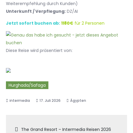
Weiterempfehlung durch Kunden)
Unterkunft / Verpflegung:
DZ/AI
Jetzt sofort buchen ab:
1180€
für 2 Personen
Diese Reise wird präsentiert von:
Hurghada/Safaga
17. Juli 2026
Ägypten
Beitragsnavigation
The Grand Resort – Intermedia Reisen 2026