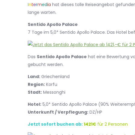
I
n
t
e
r
m
e
d
i
a
hat dieses tolle Reiseangebot gefunden.
lange warten.
Sentido Apollo Palace
7 Tage im 5,0* Sentido Apollo Palace. Das Hotel be
Das
Sentido Apollo Palace
hat eine Bewertung v
gebucht werden.
Land:
Griechenland
Region:
Korfu
Stadt:
Messonghi
Hotel:
5,0* Sentido Apollo Palace (90% Weiterem
Unterkunft / Verpflegung:
DZ/HP
Jetzt sofort buchen ab:
1421€
für 2 Personen