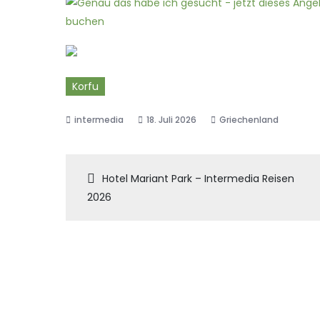
Korfu
18. Juli 2026
Griechenland
Beitragsnaviga
Hotel Mariant Park – Intermedia Reisen
2026