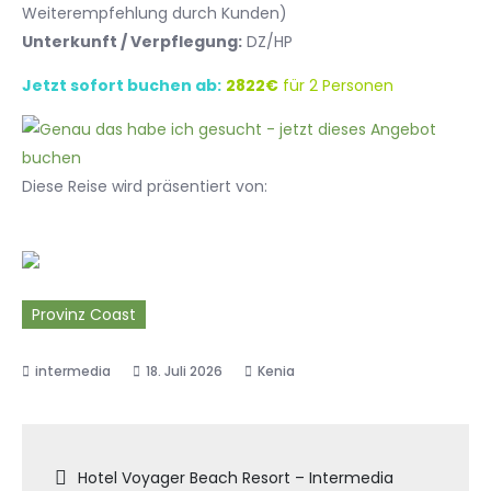
Weiterempfehlung durch Kunden)
Unterkunft / Verpflegung:
DZ/HP
Jetzt sofort buchen ab:
2822€
für 2 Personen
Diese Reise wird präsentiert von:
Provinz Coast
18. Juli 2026
Kenia
Beitragsnavigation
Hotel Voyager Beach Resort – Intermedia