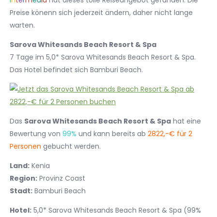
I
n
t
e
r
m
e
d
i
a
hat dieses tolle Reiseangebot gefunden. Die
Preise könenn sich jederzeit ändern, daher nicht lange
warten.
Sarova Whitesands Beach Resort & Spa
7 Tage im 5,0* Sarova Whitesands Beach Resort & Spa.
Das Hotel befindet sich Bamburi Beach.
Das
Sarova Whitesands Beach Resort & Spa
hat eine
Bewertung von
99%
und kann bereits ab
2822,-€ für 2
Personen
gebucht werden.
Land:
Kenia
Region:
Provinz Coast
Stadt:
Bamburi Beach
Hotel:
5,0* Sarova Whitesands Beach Resort & Spa (99%