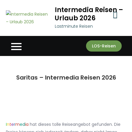
Skip
Intermedia Reisen –
to
Urlaub 2026
content
Lastminute Reisen
LOS-Reisen
Saritas – Intermedia Reisen 2026
I
n
t
e
r
m
e
d
i
a
hat dieses tolle Reiseangebot gefunden. Die