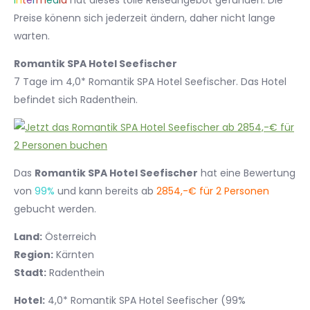
I
n
t
e
r
m
e
d
i
a
hat dieses tolle Reiseangebot gefunden. Die
Preise könenn sich jederzeit ändern, daher nicht lange
warten.
Romantik SPA Hotel Seefischer
7 Tage im 4,0* Romantik SPA Hotel Seefischer. Das Hotel
befindet sich Radenthein.
Das
Romantik SPA Hotel Seefischer
hat eine Bewertung
von
99%
und kann bereits ab
2854,-€ für 2 Personen
gebucht werden.
Land:
Österreich
Region:
Kärnten
Stadt:
Radenthein
Hotel:
4,0* Romantik SPA Hotel Seefischer (99%