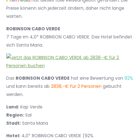
I
n
t
e
r
m
e
d
i
a
hat dieses tolle Reiseangebot gefunden. Die
Preise könenn sich jederzeit ändern, daher nicht lange
warten.
ROBINSON CABO VERDE
7 Tage im 4,0* ROBINSON CABO VERDE. Das Hotel befindet
sich Santa Maria.
Das
ROBINSON CABO VERDE
hat eine Bewertung von
92%
und kann bereits ab
2838,-€ für 2 Personen
gebucht
werden.
Land:
Kap Verde
Region:
Sal
Stadt:
Santa Maria
Hotel:
4,0* ROBINSON CABO VERDE (92%