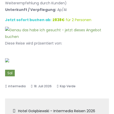
Weiterempfehlung durch Kunden)
Unterkunft / Verpflegung:
Ap/AI
Jetzt sofort buchen ab:
2838€
für 2 Personen
Diese Reise wird präsentiert von:
Sal
18. Juli 2026
Kap Verde
Beitragsnavigation
Hotel Gołębiewski – Intermedia Reisen 2026