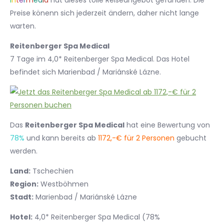
I
n
t
e
r
m
e
d
i
a
hat dieses tolle Reiseangebot gefunden. Die
Preise könenn sich jederzeit ändern, daher nicht lange
warten.
Reitenberger Spa Medical
7 Tage im 4,0* Reitenberger Spa Medical. Das Hotel
befindet sich Marienbad / Mariánské Lázne.
Das
Reitenberger Spa Medical
hat eine Bewertung von
78%
und kann bereits ab
1172,-€ für 2 Personen
gebucht
werden.
Land:
Tschechien
Region:
Westböhmen
Stadt:
Marienbad / Mariánské Lázne
Hotel:
4,0* Reitenberger Spa Medical (78%