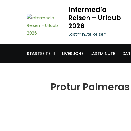
Skip
Intermedia
to
Reisen – Urlaub
content
2026
Lastminute Reisen
STARTSEITE
LIVESUCHE
LASTMINUTE
DAT
Protur Palmeras