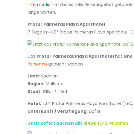
I
n
t
e
r
m
e
d
i
a
hat dieses tolle Reiseangebot gefunden.
lange warten.
Protur Palmeras Playa Aparthotel
7 Tage im 4,0* Protur Palmeras Playa Aparthotel. Das H
Das
Protur Palmeras Playa Aparthotel
hat eine
Personen
gebucht werden.
Land:
Spanien
Region:
Mallorca
Stadt:
S’Illot / L’Illot
Hotel:
4,0* Protur Palmeras Playa Aparthotel (78
Unterkunft / Verpflegung:
DZ/AI
Jetzt sofort buchen ab:
1646€
für 2 Personen