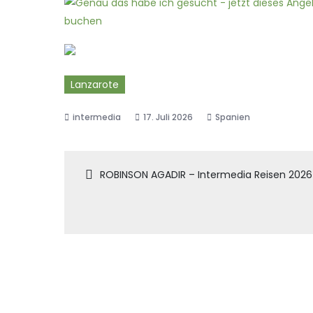
Lanzarote
17. Juli 2026
Spanien
Beitragsnaviga
ROBINSON AGADIR – Intermedia Reisen 2026