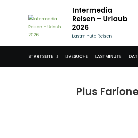
Skip
Intermedia
to
Reisen – Urlaub
content
2026
Lastminute Reisen
STARTSEITE
LIVESUCHE
LASTMINUTE
DAT
Plus Farion