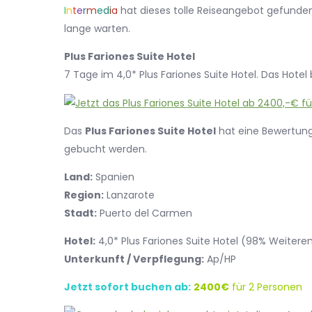
I
n
t
e
r
m
e
d
i
a
hat dieses tolle Reiseangebot gefunden.
lange warten.
Plus Fariones Suite Hotel
7 Tage im 4,0* Plus Fariones Suite Hotel. Das Hotel
Das
Plus Fariones Suite Hotel
hat eine Bewertun
gebucht werden.
Land:
Spanien
Region:
Lanzarote
Stadt:
Puerto del Carmen
Hotel:
4,0* Plus Fariones Suite Hotel (98% Weite
Unterkunft / Verpflegung:
Ap/HP
Jetzt sofort buchen ab:
2400€
für 2 Personen