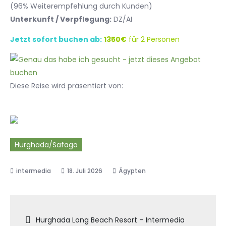
(96% Weiterempfehlung durch Kunden)
Unterkunft / Verpflegung:
DZ/AI
Jetzt sofort buchen ab:
1350€
für 2 Personen
Diese Reise wird präsentiert von:
Hurghada/Safaga
18. Juli 2026
Ägypten
Beitragsnavigation
Hurghada Long Beach Resort – Intermedia