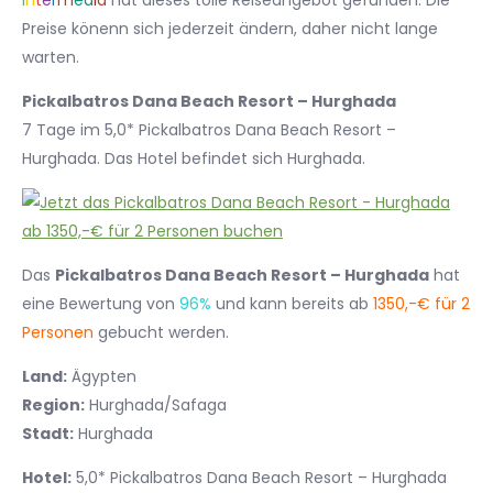
I
n
t
e
r
m
e
d
i
a
hat dieses tolle Reiseangebot gefunden. Die
Preise könenn sich jederzeit ändern, daher nicht lange
warten.
Pickalbatros Dana Beach Resort – Hurghada
7 Tage im 5,0* Pickalbatros Dana Beach Resort –
Hurghada. Das Hotel befindet sich Hurghada.
Das
Pickalbatros Dana Beach Resort – Hurghada
hat
eine Bewertung von
96%
und kann bereits ab
1350,-€ für 2
Personen
gebucht werden.
Land:
Ägypten
Region:
Hurghada/Safaga
Stadt:
Hurghada
Hotel:
5,0* Pickalbatros Dana Beach Resort – Hurghada