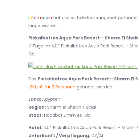
I
n
t
e
r
m
e
d
i
a
hat dieses tolle Reiseangebot gefunden.
lange warten.
Pickalbatros Aqua Park Resort – Sharm El Shei
7 Tage im 5,0* Pickalbatros Aqua Park Resort – Sh
Sid.
Das
Pickalbatros Aqua Park Resort – Sharm El 
1210,-€ für 2 Personen
gebucht werden.
Land:
Ägypten
Region:
Sharm el Sheikh / Sinai
Stadt:
Hadabat Umm es-Sid
Hotel:
5,0* Pickalbatros Aqua Park Resort – Shar
Unterkunft / Verpflegung:
DZ/AI