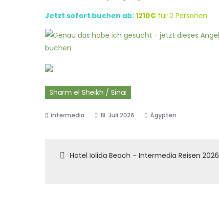
Jetzt sofort buchen ab:
1210€
für 2 Personen
Sharm el Sheikh / Sinai
18. Juli 2026
Ägypten
Beitragsnaviga
Hotel Iolida Beach – Intermedia Reisen 2026