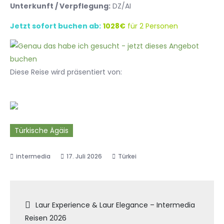
Unterkunft / Verpflegung:
DZ/AI
Jetzt sofort buchen ab:
1028€
für 2 Personen
Diese Reise wird präsentiert von:
Türkische Ägäis
17. Juli 2026
Türkei
Beitragsnavigation
Laur Experience & Laur Elegance – Intermedia
Reisen 2026