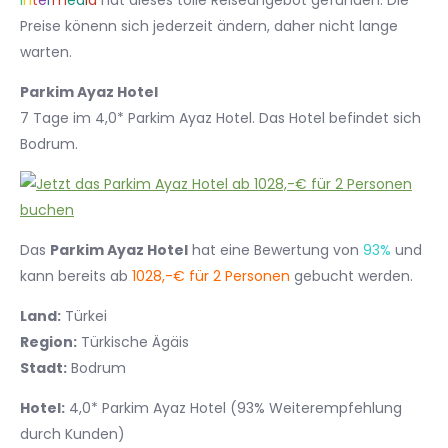
I
n
t
e
r
m
e
d
i
a
hat dieses tolle Reiseangebot gefunden. Die
Preise könenn sich jederzeit ändern, daher nicht lange
warten.
Parkim Ayaz Hotel
7 Tage im 4,0* Parkim Ayaz Hotel. Das Hotel befindet sich
Bodrum.
Das
Parkim Ayaz Hotel
hat eine Bewertung von
93%
und
kann bereits ab
1028,-€ für 2 Personen
gebucht werden.
Land:
Türkei
Region:
Türkische Ägäis
Stadt:
Bodrum
Hotel:
4,0* Parkim Ayaz Hotel (93% Weiterempfehlung
durch Kunden)