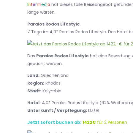
I
n
t
e
r
m
e
d
i
a
hat dieses tolle Reiseangebot gefunden.
lange warten.
Paralos Rodos Lifestyle
7 Tage im 4,0* Paralos Rodos Lifestyle. Das Hotel b
Das
Paralos Rodos Lifestyle
hat eine Bewertung
gebucht werden.
Land:
Griechenland
Region:
Rhodos
Stadt:
Kolymbia
Hotel:
4,0* Paralos Rodos Lifestyle (92% Weitere
Unterkunft / Verpflegung:
DZ/AI
Jetzt sofort buchen ab:
1422€
für 2 Personen