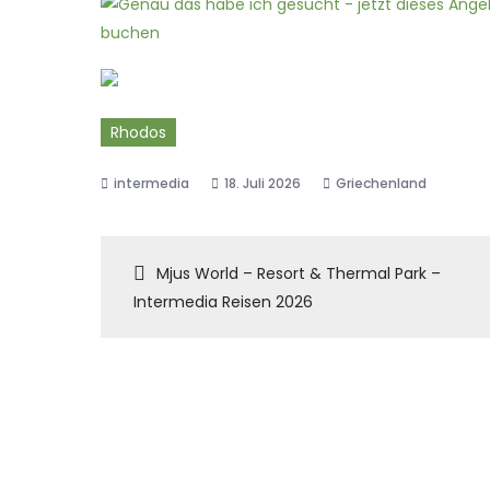
Rhodos
18. Juli 2026
Griechenland
Beitragsnaviga
Mjus World – Resort & Thermal Park –
Intermedia Reisen 2026