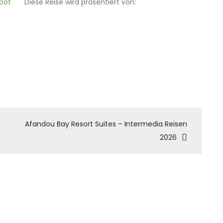
Diese Reise wird präsentiert von:
tion
Afandou Bay Resort Suites – Intermedia Reisen
2026