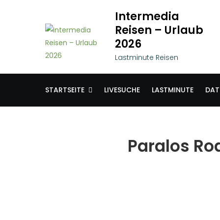
Skip
Intermedia
to
Reisen – Urlaub
content
2026
Lastminute Reisen
STARTSEITE
LIVESUCHE
LASTMINUTE
DAT
Paralos Ro