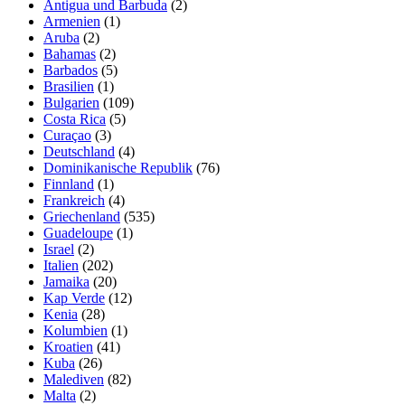
Antigua und Barbuda
(2)
Armenien
(1)
Aruba
(2)
Bahamas
(2)
Barbados
(5)
Brasilien
(1)
Bulgarien
(109)
Costa Rica
(5)
Curaçao
(3)
Deutschland
(4)
Dominikanische Republik
(76)
Finnland
(1)
Frankreich
(4)
Griechenland
(535)
Guadeloupe
(1)
Israel
(2)
Italien
(202)
Jamaika
(20)
Kap Verde
(12)
Kenia
(28)
Kolumbien
(1)
Kroatien
(41)
Kuba
(26)
Malediven
(82)
Malta
(2)