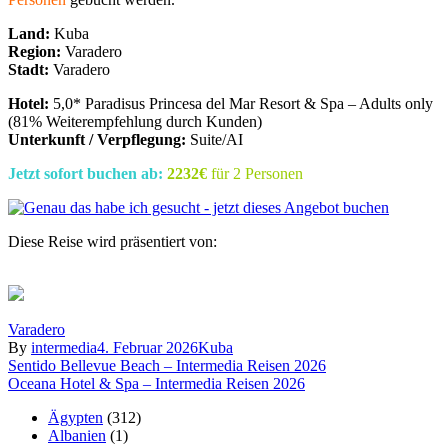
Land:
Kuba
Region:
Varadero
Stadt:
Varadero
Hotel:
5,0* Paradisus Princesa del Mar Resort & Spa – Adults only
(81% Weiterempfehlung durch Kunden)
Unterkunft / Verpflegung:
Suite/AI
Jetzt sofort buchen ab:
2232€
für 2 Personen
Diese Reise wird präsentiert von:
Varadero
By
intermedia
4. Februar 2026
Kuba
Beitragsnavigation
Sentido Bellevue Beach – Intermedia Reisen 2026
Oceana Hotel & Spa – Intermedia Reisen 2026
Ägypten
(312)
Albanien
(1)