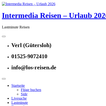
Skip
to
content
Intermedia Reisen – Urlaub 202
Lastminute Reisen
Verl (Gütersloh)
01525-9072410
info@los-reisen.de
Startseite
Flüge buchen
Side
Livesuche
Lastminute