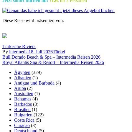
Jetzt sofort buchen ab:
712€
für 2 Personen
Diese Reise wird präsentiert von:
Türkische Riviera
By
intermedia
18. Juli 2026
Türkei
Beitragsnavigation
Bull Dorado Beach & Spa – Intermedia Reisen 2026
Royal Atlantis Spa & Resort – Intermedia Reisen 2026
Ägypten
(329)
Albanien
(1)
Antigua und Barbuda
(4)
Aruba
(2)
Australien
(1)
Bahamas
(4)
Barbados
(8)
Brasilien
(1)
Bulgarien
(122)
Costa Rica
(5)
Curaçao
(3)
Deutschland
(5)