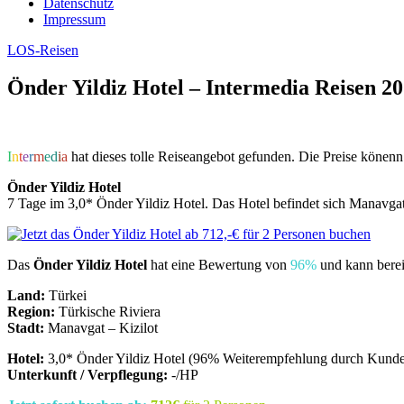
Datenschutz
Impressum
LOS-Reisen
Önder Yildiz Hotel – Intermedia Reisen 2
I
n
t
e
r
m
e
d
i
a
hat dieses tolle Reiseangebot gefunden. Die Preise könenn 
Önder Yildiz Hotel
7 Tage im 3,0* Önder Yildiz Hotel. Das Hotel befindet sich Manavgat
Das
Önder Yildiz Hotel
hat eine Bewertung von
96%
und kann berei
Land:
Türkei
Region:
Türkische Riviera
Stadt:
Manavgat – Kizilot
Hotel:
3,0* Önder Yildiz Hotel (96% Weiterempfehlung durch Kund
Unterkunft / Verpflegung:
-/HP