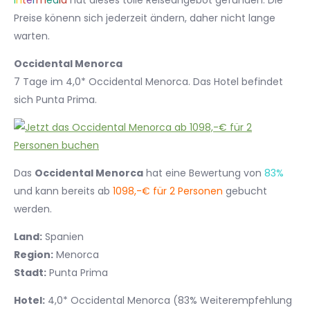
I
n
t
e
r
m
e
d
i
a
hat dieses tolle Reiseangebot gefunden. Die
Preise könenn sich jederzeit ändern, daher nicht lange
warten.
Occidental Menorca
7 Tage im 4,0* Occidental Menorca. Das Hotel befindet
sich Punta Prima.
Das
Occidental Menorca
hat eine Bewertung von
83%
und kann bereits ab
1098,-€ für 2 Personen
gebucht
werden.
Land:
Spanien
Region:
Menorca
Stadt:
Punta Prima
Hotel:
4,0* Occidental Menorca (83% Weiterempfehlung