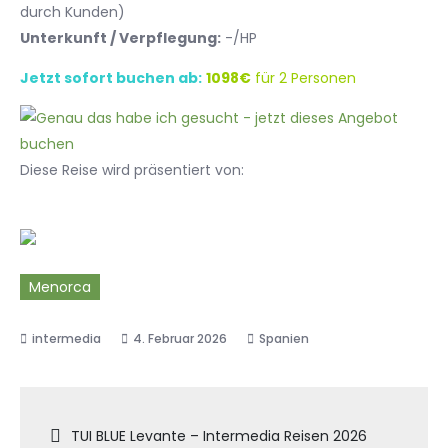
durch Kunden)
Unterkunft / Verpflegung:
-/HP
Jetzt sofort buchen ab:
1098€
für 2 Personen
Diese Reise wird präsentiert von:
Menorca
4. Februar 2026
Spanien
Beitragsnavigation
TUI BLUE Levante – Intermedia Reisen 2026