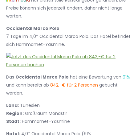
I
n
t
e
r
m
e
d
i
a
hat dieses tolle Reiseangebot gefunden. Die
Preise könenn sich jederzeit ändern, daher nicht lange
warten.
Occidental Marco Polo
7 Tage im 4,0* Occidental Marco Polo. Das Hotel befindet
sich Hammamet-Yasmine.
Das
Occidental Marco Polo
hat eine Bewertung von
91%
und kann bereits ab
842,-€ für 2 Personen
gebucht
werden.
Land:
Tunesien
Region:
Großraum Monastir
Stadt:
Hammamet-Yasmine
Hotel:
4,0* Occidental Marco Polo (91%