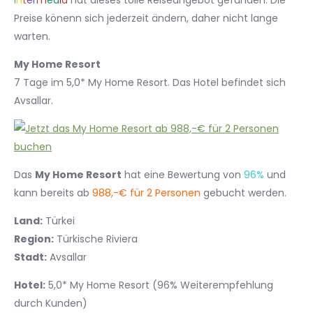
I
n
t
e
r
m
e
d
i
a
hat dieses tolle Reiseangebot gefunden. Die
Preise könenn sich jederzeit ändern, daher nicht lange
warten.
My Home Resort
7 Tage im 5,0* My Home Resort. Das Hotel befindet sich
Avsallar.
Das
My Home Resort
hat eine Bewertung von
96%
und
kann bereits ab
988,-€ für 2 Personen
gebucht werden.
Land:
Türkei
Region:
Türkische Riviera
Stadt:
Avsallar
Hotel:
5,0* My Home Resort (96% Weiterempfehlung
durch Kunden)