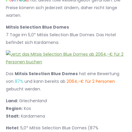
I
n
t
e
r
m
e
d
i
a
hat dieses tolle Reiseangebot gefunden. Die
Preise könenn sich jederzeit ändern, daher nicht lange
warten.
Mitsis Selection Blue Domes
7 Tage im 5,0* Mitsis Selection Blue Domes. Das Hotel
befindet sich Kardamena.
Das
Mitsis Selection Blue Domes
hat eine Bewertung
von
87%
und kann bereits ab
2064,-€ für 2 Personen
gebucht werden.
Land:
Griechenland
Region:
Kos
Stadt:
Kardamena
Hotel:
5,0* Mitsis Selection Blue Domes (87%