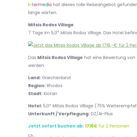
I
n
t
e
r
m
e
d
i
a
hat dieses tolle Reiseangebot gefunden.
lange warten.
Mitsis Rodos Village
7 Tage im 5,0* Mitsis Rodos Village. Das Hotel befind
Das
Mitsis Rodos Village
hat eine Bewertung von
werden.
Land:
Griechenland
Region:
Rhodos
Stadt:
Kiotari
Hotel:
5,0* Mitsis Rodos Village (75% Weiterempf
Unterkunft / Verpflegung:
DZ/AI-Plus
Jetzt sofort buchen ab:
1716€
für 2 Personen