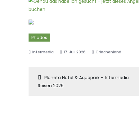
Rhodos
17. Juli 2026
Griechenland
Beitragsnaviga
Planeta Hotel & Aquapark – Intermedia
Reisen 2026