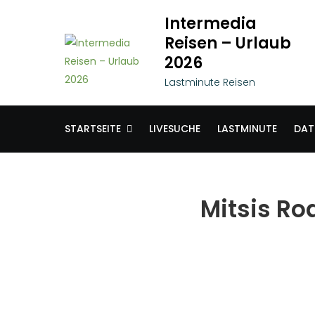
Skip
Intermedia
to
Reisen – Urlaub
content
2026
Lastminute Reisen
STARTSEITE
LIVESUCHE
LASTMINUTE
DAT
Mitsis Ro