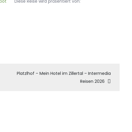
Diese Reise wird präsentiert von:
tion
Platzlhof – Mein Hotel im Zillertal – Intermedia
Reisen 2026