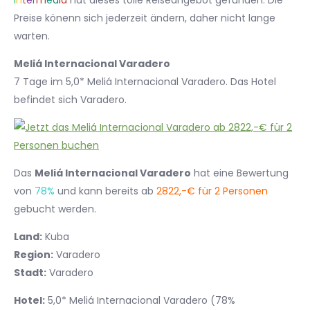
I
n
t
e
r
m
e
d
i
a
hat dieses tolle Reiseangebot gefunden. Die
Preise könenn sich jederzeit ändern, daher nicht lange
warten.
Meliá Internacional Varadero
7 Tage im 5,0* Meliá Internacional Varadero. Das Hotel
befindet sich Varadero.
Das
Meliá Internacional Varadero
hat eine Bewertung
von
78%
und kann bereits ab
2822,-€ für 2 Personen
gebucht werden.
Land:
Kuba
Region:
Varadero
Stadt:
Varadero
Hotel:
5,0* Meliá Internacional Varadero (78%