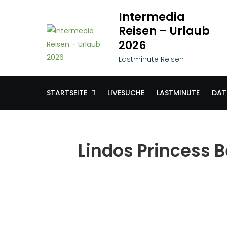
Skip
Intermedia
to
Reisen – Urlaub
content
2026
Lastminute Reisen
STARTSEITE
LIVESUCHE
LASTMINUTE
DAT
Lindos Princess 