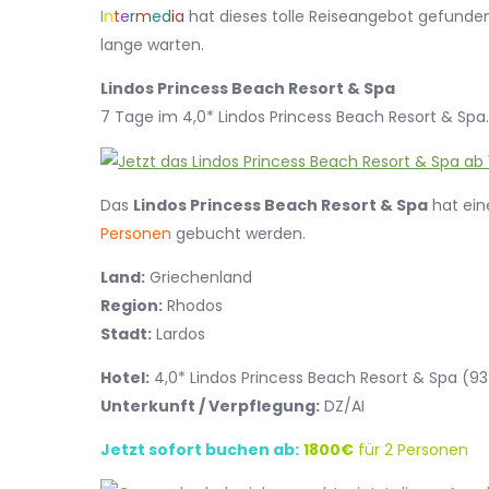
I
n
t
e
r
m
e
d
i
a
hat dieses tolle Reiseangebot gefunden.
lange warten.
Lindos Princess Beach Resort & Spa
7 Tage im 4,0* Lindos Princess Beach Resort & Spa.
Das
Lindos Princess Beach Resort & Spa
hat ein
Personen
gebucht werden.
Land:
Griechenland
Region:
Rhodos
Stadt:
Lardos
Hotel:
4,0* Lindos Princess Beach Resort & Spa (
Unterkunft / Verpflegung:
DZ/AI
Jetzt sofort buchen ab:
1800€
für 2 Personen