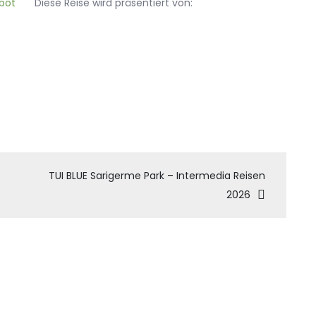
Diese Reise wird präsentiert von:
tion
TUI BLUE Sarigerme Park – Intermedia Reisen
2026