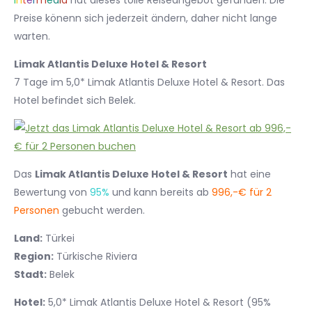
I
n
t
e
r
m
e
d
i
a
hat dieses tolle Reiseangebot gefunden. Die
Preise könenn sich jederzeit ändern, daher nicht lange
warten.
Limak Atlantis Deluxe Hotel & Resort
7 Tage im 5,0* Limak Atlantis Deluxe Hotel & Resort. Das
Hotel befindet sich Belek.
Das
Limak Atlantis Deluxe Hotel & Resort
hat eine
Bewertung von
95%
und kann bereits ab
996,-€ für 2
Personen
gebucht werden.
Land:
Türkei
Region:
Türkische Riviera
Stadt:
Belek
Hotel:
5,0* Limak Atlantis Deluxe Hotel & Resort (95%